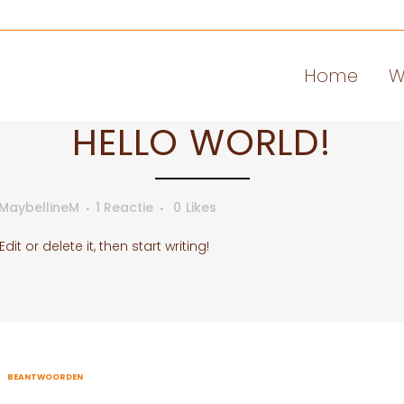
Home
W
HELLO WORLD!
MaybellineM
1 Reactie
0
Likes
it or delete it, then start writing!
BEANTWOORDEN